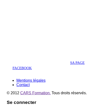
03.44.48.17.06
lundi, mardi, mercredi, jeudi, vendredi :
9h00-18h00 en continu,
samedi 9h00-17h00 en continu.
SUIVEZ L'AUTO-ECOLE CARS FORMATION
TOUT AU LONG DE L'ANNEE
SUR
SA PAGE
FACEBOOK
.
Mentions légales
Contact
© 2012
CARS Formation.
Tous droits réservés.
Se connecter