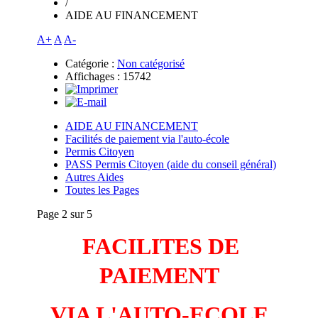
/
AIDE AU FINANCEMENT
A+
A
A-
Catégorie :
Non catégorisé
Affichages : 15742
AIDE AU FINANCEMENT
Facilités de paiement via l'auto-école
Permis Citoyen
PASS Permis Citoyen (aide du conseil général)
Autres Aides
Toutes les Pages
Page 2 sur 5
FACILITES DE
PAIEMENT
VIA L'AUTO-ECOLE